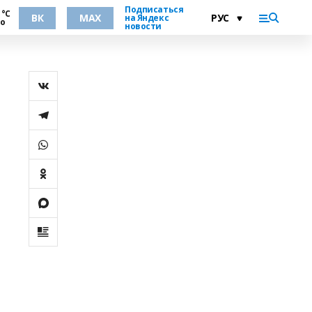
Подписаться
 °С
ВК
MAX
на Яндекс
но
новости