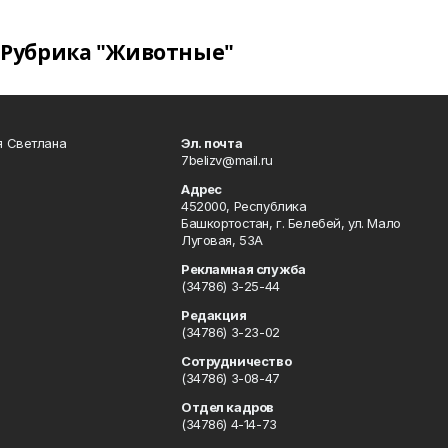
Рубрика "Животные"
я Светлана
Эл. почта
7belizv@mail.ru
Адрес
452000, Республика
Башкортостан, г. Белебей, ул. Мало
Луговая, 53А
Рекламная служба
(34786) 3-25-44
Редакция
(34786) 3-23-02
Сотрудничество
(34786) 3-08-47
Отдел кадров
(34786) 4-14-73