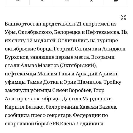
Башкортостан представлял 21 спортсмен из
Уфы, Октябрьского, Белорецка и Нефтекамска. На
их счету 12 медалей. Отличились на турнире
октябрьские борцы Георгий Салимов и Алиджон
Бурхонов, занявшие первые места. Вторыми
стали Алмаз Мазитов (Октябрьский),
нефтекамцы Максим Ганя и Аркадий Арикян,
уфимцы Тамаз Дотки и Эрик Шамилов. Тройку
замкнули уфимцы Семен Воробьев, Егор
Алаторцев, октябрьцы Данила Марданов и
Кирилл Балако, белоречанин Хаважи Бакаев,
сообщила пресс-секретарь Федерации по
спортивной борьбе РБ Елена Ледяйкина.