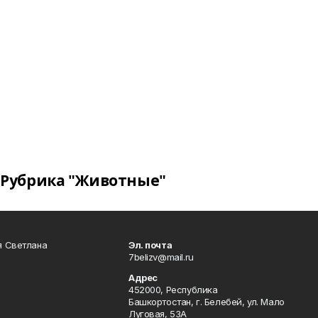
Рубрика "Животные"
я Светлана
Эл. почта
7belizv@mail.ru
Адрес
452000, Республика
Башкортостан, г. Белебей, ул. Мало
Луговая, 53А