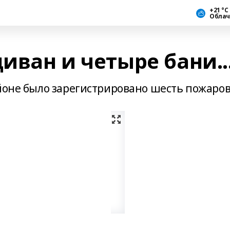
+21 °С
Облач
диван и четыре бани..
айоне было зарегистрировано шесть пожаров