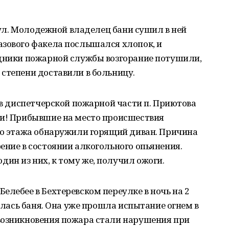
а ул. Молодежной владелец бани сушил в ней
азового факела послышался хлопок, и
удники пожарной службы возгорание потушили,
степени доставили в больницу.
а в диспетчерской пожарной части п. Приютова
ии! Прибывшие на место происшествия
ого этажа обнаружили горящий диван. Причина
ение в состоянии алкогольного опьянения.
ин из них, к тому же, получил ожоги.
елебее в Бехтеревском переулке в ночь на 2
релась баня. Она уже прошла испытание огнем в
возникновения пожара стали нарушения при