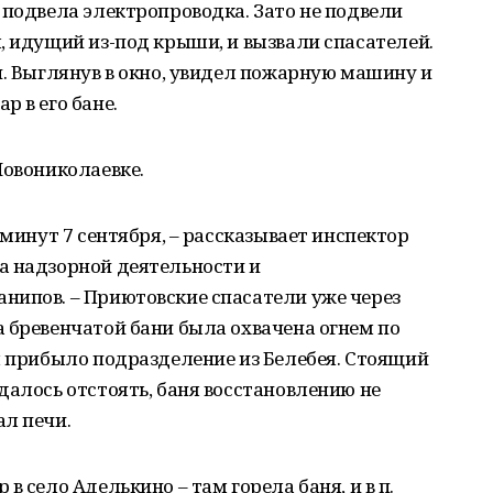
 подвела электропроводка. Зато не подвели
, идущий из-под крыши, и вызвали спасателей.
и. Выглянув в окно, увидел пожарную машину и
 в его бане.
Новониколаевке.
 минут 7 сентября, – рассказывает инспектор
а надзорной деятельности и
нипов. – Приютовские спасатели уже через
 бревенчатой бани была охвачена огнем по
ы прибыло подразделение из Белебея. Стоящий
далось отстоять, баня восстановлению не
л печи.
в село Аделькино – там горела баня, и в п.