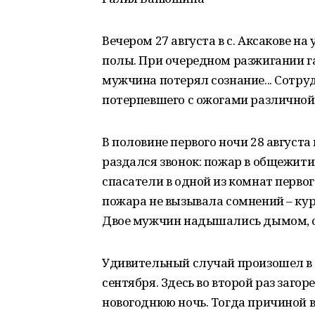
Вечером 27 августа в с. Аксакове н
полы. При очередном разжигании г
мужчина потерял сознание... Сотр
потерпевшего с ожогами различной 
В половине первого ночи 28 август
раздался звонок: пожар в общежит
спасатели в одной из комнат перв
пожара не вызывала сомнений – кур
Двое мужчин надышались дымом, од
Удивительный случай произошел в Б
сентября. Здесь во второй раз заго
новогоднюю ночь. Тогда причиной 