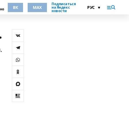
Подписаться
ВК
MAX
на Яндекс
но
новости
.
.