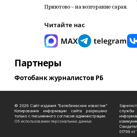
Приютово – на возгорание сарая.
Читайте нас
Партнеры
Фотобанк журналистов РБ
© 2026 Сайт издания "Белебеевские известия"
Зарегис
Копирование информации сайта разрешено
службы
только с письменного согласия администрации.
информ
Об использовании персональных данных
коммуни
Свидете
01799 от 