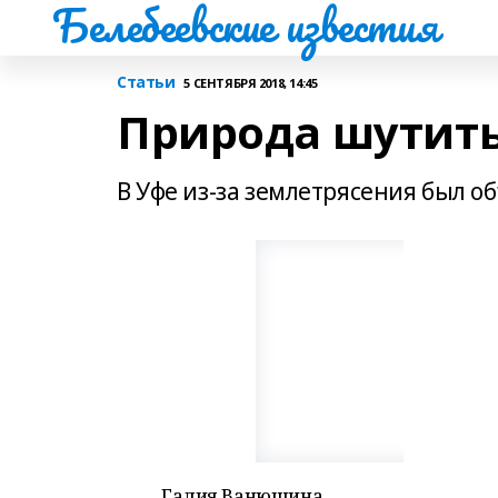
Белебеевские известия
Статьи
5 СЕНТЯБРЯ 2018, 14:45
Природа шутить
В Уфе из-за землетрясения был 
Галия Ванюшина