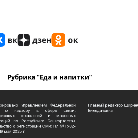
Рубрика "Еда и напитки"
трировано Управлением Федеральной
Главный редактор Ширин
 по надзору в сфере связи,
Вильдановна
ационных технологий и массовых
каций по Республике Башкортостан.
льство о регистрации СМИ: ПИ №ТУ02-
19 мая 2025 г.