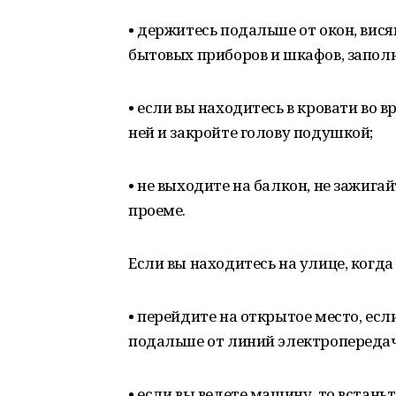
• держитесь подальше от окон, вис
бытовых приборов и шкафов, запо
• если вы находитесь в кровати во в
ней и закройте голову подушкой;
• не выходите на балкон, не зажигай
проеме.
Если вы находитесь на улице, когд
• перейдите на открытое место, есл
подальше от линий электропередачи
• если вы ведете машину, то встаньт