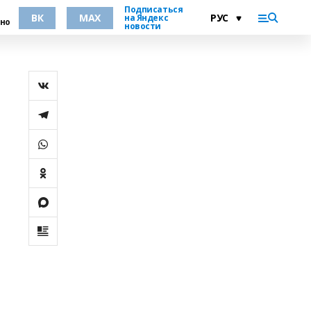
Подписаться
ВК
MAX
на Яндекс
но
новости