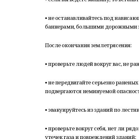
• не останавливайтесь под нависа
баннерами, большими дорожными з
После окончания землетрясения:
• проверьте людей вокруг вас, не р
• не передвигайте серьезно раненых
подвергаются неминуемой опасност
• эвакуируйтесь из зданий по лестн
• проверьте вокруг себя, нет ли ря
утечек газа и повреждений зданий;