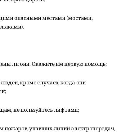
ющими опасными местами (мостами,
наками).
анены ли они. Окажите им первую помощь;
 людей, кроме случаев, когда они
и;
ицам, не пользуйтесь лифтами;
дом пожаров, упавших линий электропередач,