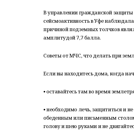
В управлении гражданской защиты 
сейсмоактивность в Уфе наблюдалас
причиной подземных толчков являл
амплитудой 7,7 балла.
Советы от МЧС, что делать при зем
Если вы находитесь дома, когда на
• оставайтесь там во время землетр
• необходимо лечь, защититься и н
обеденным или письменным столом,
голову и шею руками и не двигайтес