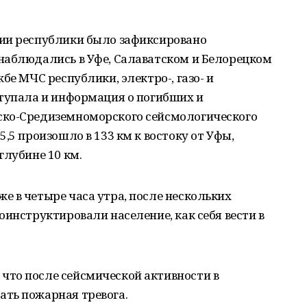
ии республики было зафиксировано
наблюдались в Уфе, Салаватском и Белорецком
бе МЧС республики, электро-, газо- и
ступала и информация о погибших и
ско-Средиземноморского сейсмологического
,5 произошло в 133 км к востоку от Уфы,
глубине 10 км.
 в четыре часа утра, после нескольких
оинструктировали население, как себя вести в
то после сейсмической активности в
ть пожарная тревога.