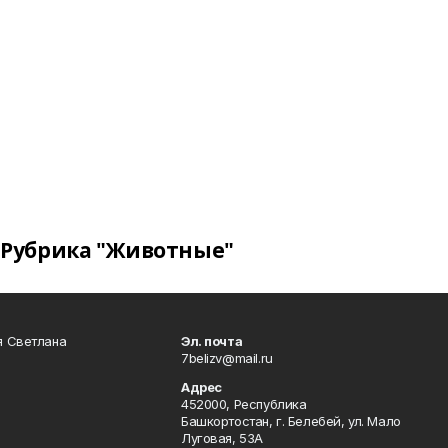
Рубрика "Животные"
я Светлана
Эл. почта
7belizv@mail.ru
Адрес
452000, Республика
Башкортостан, г. Белебей, ул. Мало
Луговая, 53А