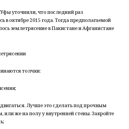
Уфы уточнили, что последний раз
ь в октябре 2015 года. Тогда предполагаемой
ось землетрясение в Пакистане и Афганистане
летрясении
чинаются толчки:
ясения;
е двигаться. Лучше это сделать под прочным
 или же на полу у внутренней стены. Закройте
ь;