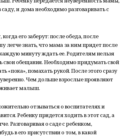
лыш. Ребенку передается неуверенность мамы,
в саду, и дома необходимо разговаривать с
 когда его заберут: после обеда, после
у легче знать, что мама за ним придет после
 каждую минуту ждать ее. Родителям нельзя
ть свои обещания. Необходимо придумать свой
ть «пока», помахать рукой. После этого сразу
и уверенно. Чем дольше взрослые проявляют
еживает малыш.
ожительно отзываться о воспитателях и
вится. Ребенку придется ходить в этот сад, а
че. Разговаривая о саде с ребенком,
удь в его присутствии о том, в какой