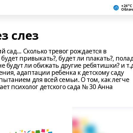
+24 °С
Облач
ез слез
ий сад… Сколько тревог рождается в
будет привыкать?, будет ли плакать?, пола
е будут ли обижать другие ребятишки? и т.д
ния, адаптации ребенка к детскому саду
ытанием для всей семьи. О том, как легче
ает психолог детского сада № 30 Анна