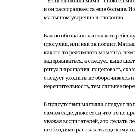
– Если спокойна мама – спокоен ма
и он расстраивается еще больше. И 
малышом уверенно и спокойно.
Важно обозначить и сказать ребенку,
прогулки, или как он поспит. Малыш
какого-то режимного момента, чем
задерживаться, а следует выполня
ритуал прощания: поцеловать, сказа
следует уходить: не оборачиваясь 
нерешительность, тем сильнее пер
В присутствии малыша следует пол
самом саде, даже если что-то не нра
уважая воспитателей, это делать лег
необходимо рассказать еще кому-ниб