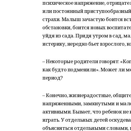
психическое напряжение, отрицате
или постоянный приступообразный 
страхи. Малыш зачастую боится вс
обстановки, боится новых воспитате
уйдя из сада. Придя утром в сад, м
истерику, нередко бьет взрослого, к
– Некоторые родители говорят: «Ког
как будто подменили». Может ли м
период?
– Конечно, жизнерадостные, общит
напряженными, замкнутыми и мало
активными. Бывает, что ребенок не
играть. У отдельных детей оскудев
объясняться отдельными словами,