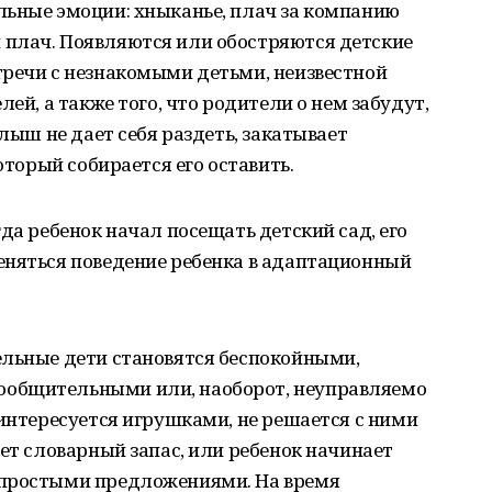
льные эмоции: хныканье, плач за компанию
плач. Появляются или обостряются детские
тречи с незнакомыми детьми, неизвестной
лей, а также того, что родители о нем забудут,
алыш не дает себя раздеть, закатывает
оторый собирается его оставить.
да ребенок начал посещать детский сад, его
еняться поведение ребенка в адаптационный
ельные дети становятся беспокойными,
общительными или, наоборот, неуправляемо
 интересуется игрушками, не решается с ними
ает словарный запас, или ребенок начинает
 простыми предложениями. На время