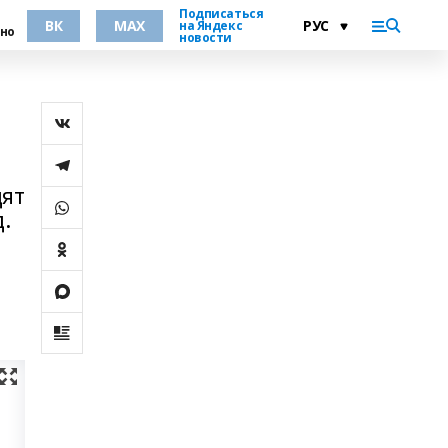
Подписаться
ВК
MAX
на Яндекс
но
новости
дят
.