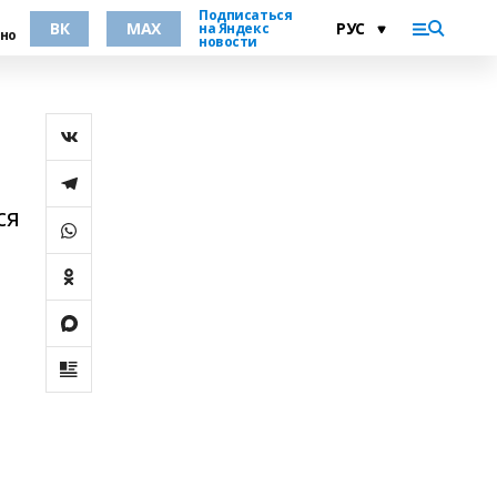
Подписаться
ВК
MAX
на Яндекс
но
новости
ся