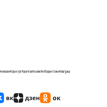
чение#досуг#дети#зож#общество#игры