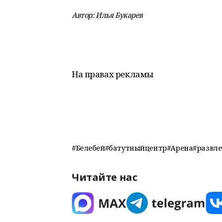
Автор:
Илья Букарев
На правах рекламы
#Белебей#батутныйцентр#Арена#развле
Читайте нас