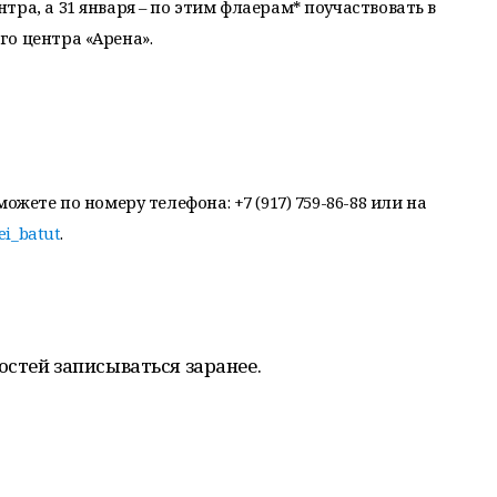
ра, а 31 января – по этим флаерам* поучаствовать в
о центра «Арена».
ожете по номеру телефона: +7 (917) 759-86-88 или на
bei_batut
.
стей записываться заранее.