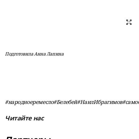
Подготовила Анна Лапина
#народноеремесло#Белебей#НаилИбрагимов#само
Читайте нас