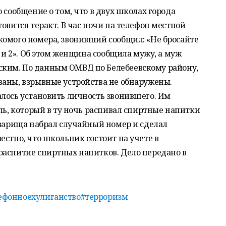
 сообщение о том, что в двух школах города
овится теракт. В час ночи на телефон местной
комого номера, звонивший сообщил: «Не бросайте
1 и 2». Об этом женщина сообщила мужу, а муж
ким. По данным ОМВД по Белебеевскому району,
ваны, взрывные устройства не обнаружены.
алось установить личность звонившего. Им
ель, который в ту ночь распивал спиртные напитки
оварища набрал случайный номер и сделал
естно, что школьник состоит на учете в
распитие спиртных напитков. Дело передано в
ефонноехулиганство
#терроризм