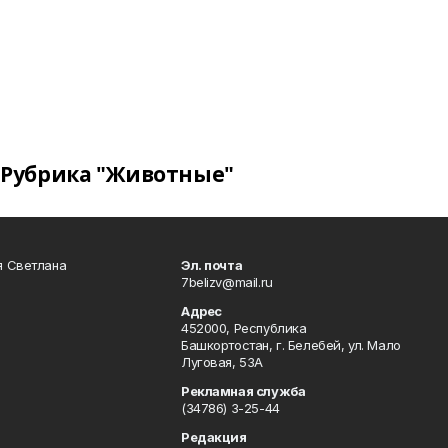
Рубрика "Животные"
я Светлана
Эл. почта
7belizv@mail.ru
Адрес
452000, Республика
Башкортостан, г. Белебей, ул. Мало
Луговая, 53А
Рекламная служба
(34786) 3-25-44
Редакция