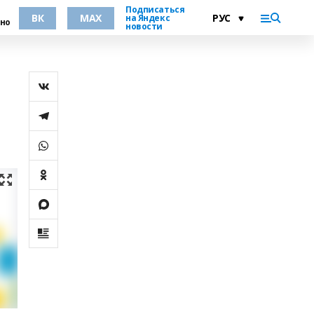
Подписаться
ВК
MAX
на Яндекс
но
новости