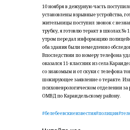
10 ноября в дежурную часть поступило
установлены взрывные устройства, гот
жительницы поступил звонок с незна
трубку, я готовлю теракт в школах № 
утром передал информацию полицейс
оба здания были немедленно обследо
Впоследствии по номеру телефона уд
оказался 11-классник из села Караид
со знакомым и от скуки с телефона т
шокирующее заявление о теракте. Изв
психоневрологическом отделении за 
ОМВД по Караидельскому району.
#белебеевскиеизвестия
#полиция
#тел