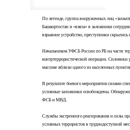
По легенде, группа вооруженных лиц «захва
Башкортостан и «взяла» в заложники сотрудн
взрывное устройство, преступники скрылись с
Начальником УФСБ России по РБ на части те
контртеррористической операции. Силовики 
массиве вблизи одного из населенных пункто
В результате боевого мероприятия силами сп
условные заложники освобождены. Обнаруже
ФСБ и МВД.
Службы экстренного реагирования и силы пра
условных террористов в труднодоступной мес