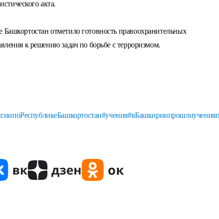
стического акта.
е Башкортостан отметило готовность правоохранительных
авления к решению задач по борьбе с терроризмом.
сиипоРеспубликеБашкортостан
#учения
#вБашкириипрошлиученияп