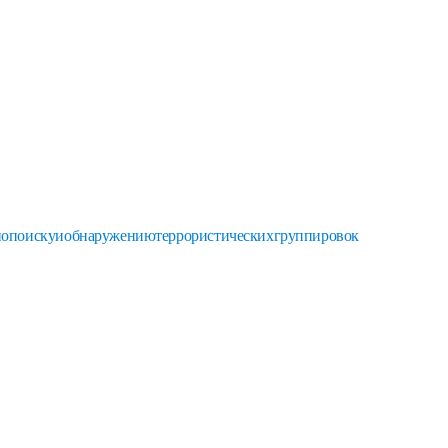
опоискуиобнаружениютеррористическихгруппировок