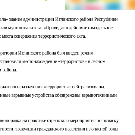
тила» здание администрации Иглинского района Республики
иков муниципалитета. «Приведя» в действие самодельное
 места совершения террористического акта.
рритории Иглинского района был введен режим
установили местонахождение «террористов» в лесном
в района.
ециального назначения «террористы» нейтрализованы,
нные взрывные устройства обезврежены взрывотехниками
вопорядка на практике отработали мероприятия по розыску
тности, эвакуации гражданского населения из опасной зоны,