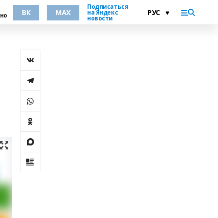
Подписаться
ВК
MAX
на Яндекс
но
новости