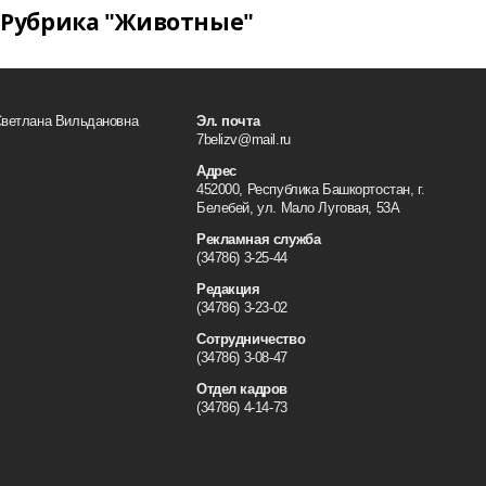
Рубрика "Животные"
Светлана Вильдановна
Эл. почта
7belizv@mail.ru
Адрес
452000, Республика Башкортостан, г.
Белебей, ул. Мало Луговая, 53А
Рекламная служба
(34786) 3-25-44
Редакция
(34786) 3-23-02
Сотрудничество
(34786) 3-08-47
Отдел кадров
(34786) 4-14-73