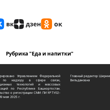
Рубрика "Еда и напитки"
трировано Управлением Федеральной
Главный редактор Ширин
 по надзору в сфере связи,
Вильдановна
ационных технологий и массовых
каций по Республике Башкортостан.
льство о регистрации СМИ: ПИ №ТУ02-
19 мая 2025 г.