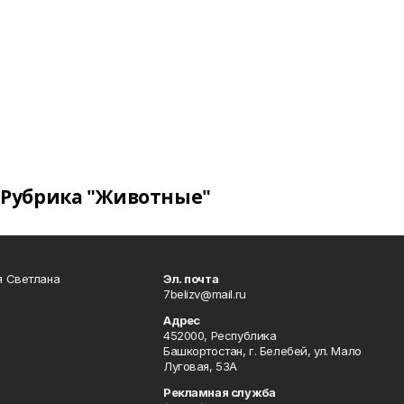
Рубрика "Животные"
я Светлана
Эл. почта
7belizv@mail.ru
Адрес
452000, Республика
Башкортостан, г. Белебей, ул. Мало
Луговая, 53А
Рекламная служба