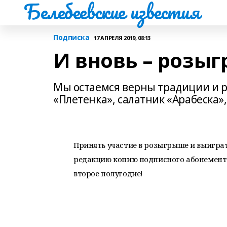
Белебеевские известия
Подписка
17 АПРЕЛЯ 2019, 08:13
И вновь – розы
Мы остаемся верны традиции и р
«Плетенка», салатник «Арабеска»
Принять участие в розыгрыше и выигра
редакцию копию подписного абонемента н
второе полугодие!