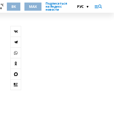
Подписаться
 °С
ВК
MAX
на Яндекс
но
новости