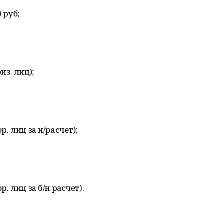
 руб;
из. лиц);
р. лиц за н/расчет);
р. лиц за б/н расчет).