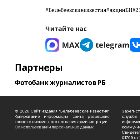
#Белебеевскиеизвестия#акцииБИ#2
Читайте нас
Партнеры
Фотобанк журналистов РБ
© 2026 Сайт издания "Белебеевские известия"
Зарегис
Копирование информации сайта разрешено
службы
только с письменного согласия администрации.
информ
Об использовании персональных данных
коммуни
Свидете
01799 от 