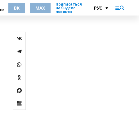
Подписаться
ВК
MAX
на Яндекс
но
новости