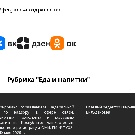
3февраля#поздравления
Рубрика "Еда и напитки"
трировано Управлением Федеральной
Главный редактор Ширин
 по надзору в сфере связи,
Вильдановна
ационных технологий и массовых
каций по Республике Башкортостан.
льство о регистрации СМИ: ПИ №ТУ02-
19 мая 2025 г.