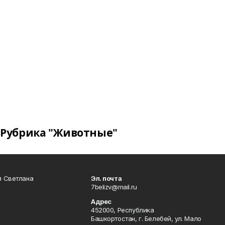
Рубрика "Животные"
я Светлана
Эл. почта
7belizv@mail.ru
Адрес
452000, Республика
Башкортостан, г. Белебей, ул. Мало