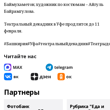
Баймухаметов; художник по костюмам – Айгуль
Байрамгулова.
Театральный декадник в Уфе продлится до 11
февраля.
#Башкирия#Уфа#театральныйдекадник#Театрыд
Читайте нас
Партнеры
Фотобанк
Рубрика "Еда и