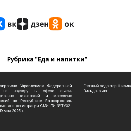
Рубрика "Еда и напитки"
трировано Управлением Федеральной
Главный редактор Ширин
 по надзору в сфере связи,
Вильдановна
ационных технологий и массовых
каций по Республике Башкортостан.
льство о регистрации СМИ: ПИ №ТУ02-
19 мая 2025 г.