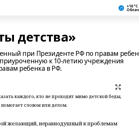
+16 °С
Облач
ы детства»
енный при Президенте РФ по правам ребен
 приуроченную к 10-летию учреждения
авам ребенка в РФ.
казать каждого, кто не проходит мимо детской беды,
о помогает словом или делом.
бой желающий, неравнодушный к проблемам