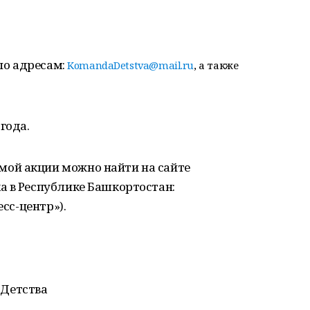
 по адресам:
KomandaDetstva@mail.ru
, а также
года.
ой акции можно найти на сайте
а в Республике Башкортостан:
есс-центр»).
Детства