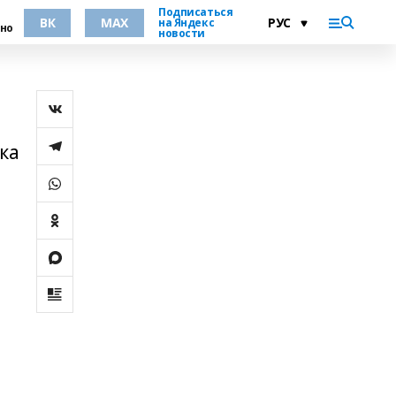
Подписаться
ВК
MAX
на Яндекс
но
новости
ка