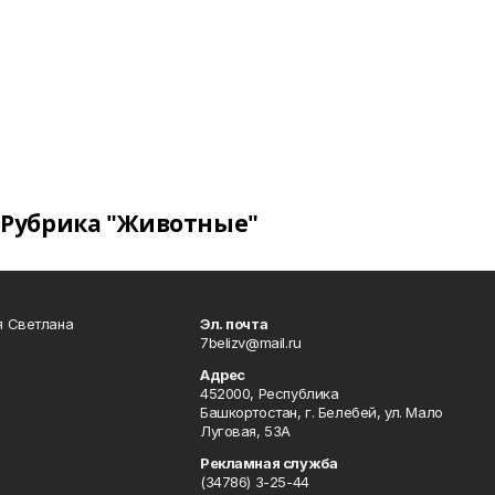
Рубрика "Животные"
я Светлана
Эл. почта
7belizv@mail.ru
Адрес
452000, Республика
Башкортостан, г. Белебей, ул. Мало
Луговая, 53А
Рекламная служба
(34786) 3-25-44