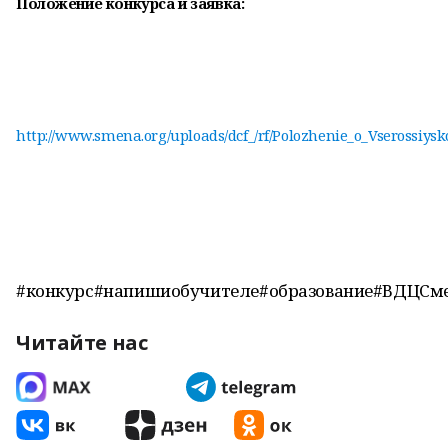
Положение конкурса и заявка:
http://www.smena.org/uploads/dcf_/rf/Polozhenie_o_Vserossiy
#конкурс#напишиобучителе#образование#ВДЦСме
Читайте нас