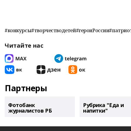
#конкурсы#творчестводетей#героиРоссии#патрио
Читайте нас
Партнеры
Фотобанк
Рубрика "Еда и
журналистов РБ
напитки"