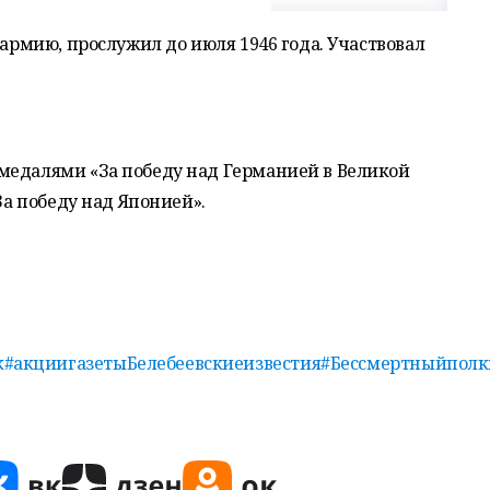
 армию, прослужил до июля 1946 года. Участвовал
медалями «За победу над Германией в Великой
За победу над Японией».
к
#акциигазетыБелебеевскиеизвестия
#Бессмертныйполк