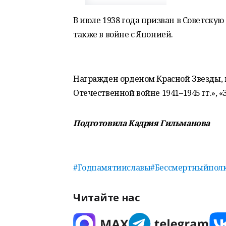
В июле 1938 года призван в Советскую
также в войне с Японией.
Награжден орденом Красной Звезды, 
Отечественной войне 1941–1945 гг.», «
Подготовила Кадрия Гильманова
#Годпамятииславы
#Бессмертныйпол
Читайте нас