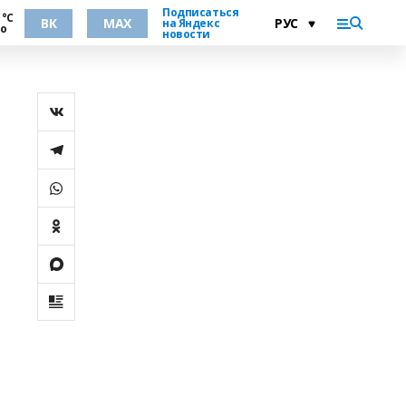
Подписаться
 °С
ВК
MAX
на Яндекс
но
новости