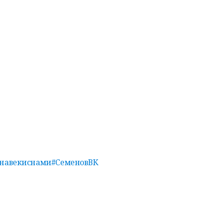
навекиснами
#СеменовВК