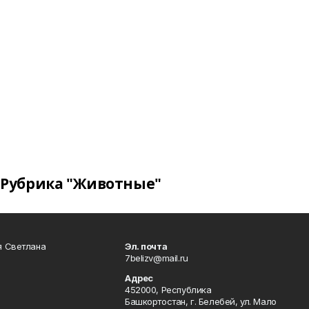
Рубрика "Животные"
я Светлана
Эл. почта
7belizv@mail.ru
Адрес
452000, Республика
Башкортостан, г. Белебей, ул. Мало