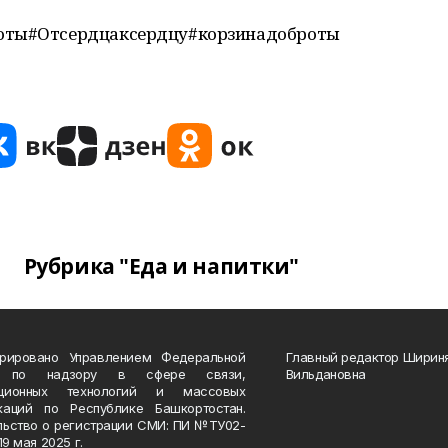
роты#Отсердцаксердцу#корзинадоброты
Рубрика "Еда и напитки"
трировано Управлением Федеральной
Главный редактор Ширин
 по надзору в сфере связи,
Вильдановна
ационных технологий и массовых
каций по Республике Башкортостан.
льство о регистрации СМИ: ПИ №ТУ02-
19 мая 2025 г.