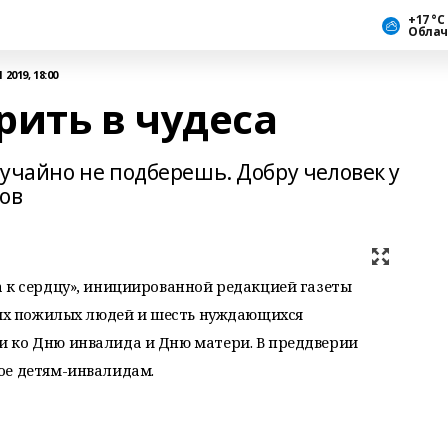
+17 °С
Облач
2019, 18:00
рить в чудеса
случайно не подберешь. Добру человек у
тов
 к сердцу», инициированной редакцией газеты
ких пожилых людей и шесть нуждающихся
 ко Дню инвалида и Дню матери. В преддверии
ое детям-инвалидам.