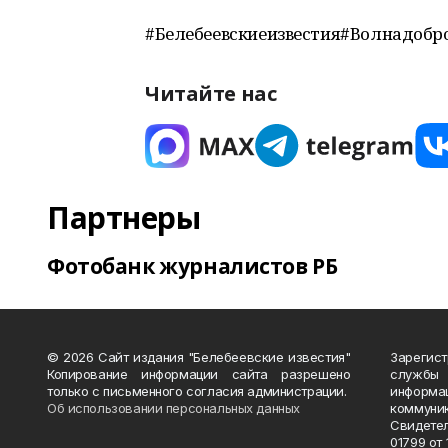
#Белебеевскиеизвестия#Волнадоб
Читайте нас
Партнеры
Фотобанк журналистов РБ
© 2026 Сайт издания "Белебеевские известия"
Зарегис
Копирование информации сайта разрешено
службы
только с письменного согласия администрации.
информ
Об использовании персональных данных
коммуни
Свидете
01799 от 