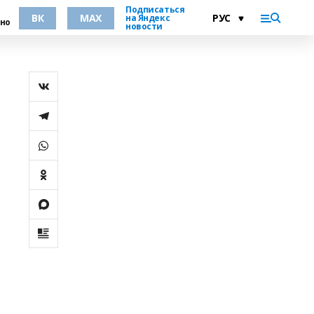
Подписаться
ВК
MAX
на Яндекс
но
новости