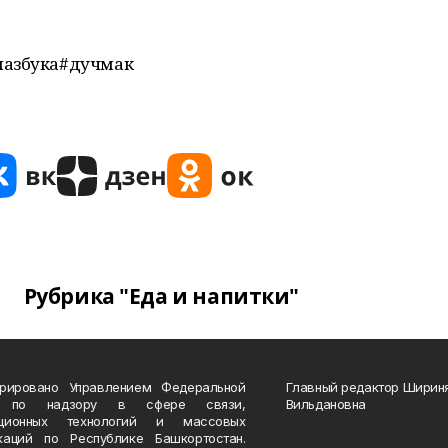
яазбука#дучмак
Рубрика "Еда и напитки"
трировано Управлением Федеральной
Главный редактор Ширин
 по надзору в сфере связи,
Вильдановна
ационных технологий и массовых
каций по Республике Башкортостан.