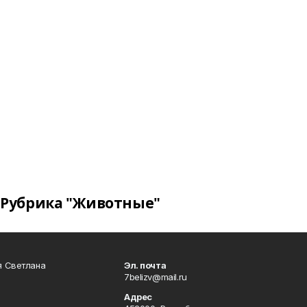
Рубрика "Животные"
я Светлана
Эл. почта
7belizv@mail.ru
Адрес