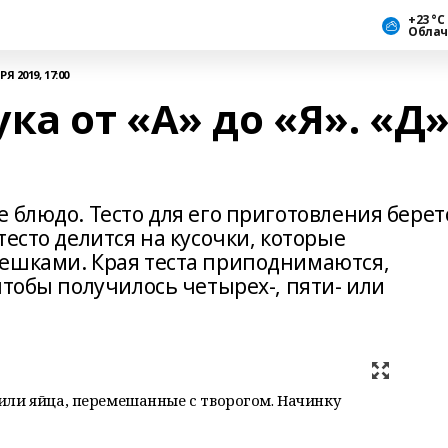
+23 °С
Облач
Я 2019, 17:00
а от «А» до «Я». «Д»
 блюдо. Тесто для его приготовления берет
тесто делится на кусочки, которые
пешками. Края теста приподнимаются,
чтобы получилось четырех-, пяти- или
или яйца, перемешанные с творогом. Начинку