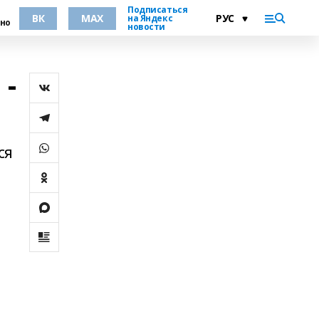
Подписаться
ВК
MAX
на Яндекс
но
новости
 -
ся