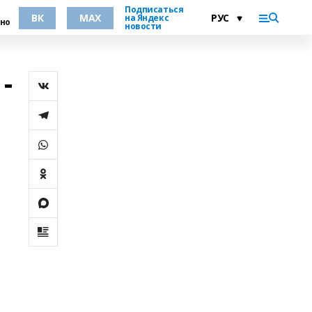
Подписаться
ВК
MAX
на Яндекс
но
новости
-