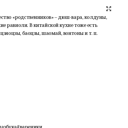
ество «родственников» – дюш-вара, колдуны,
е равиоли. В китайской кухне тоже есть
цзяоцзы, баоцзы, шаомай, вонтоны и т. п.
яазбука#вареники