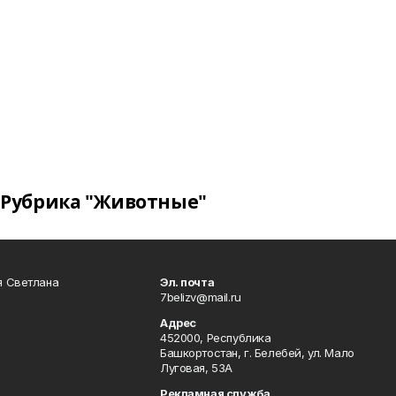
Рубрика "Животные"
я Светлана
Эл. почта
7belizv@mail.ru
Адрес
452000, Республика
Башкортостан, г. Белебей, ул. Мало
Луговая, 53А
Рекламная служба