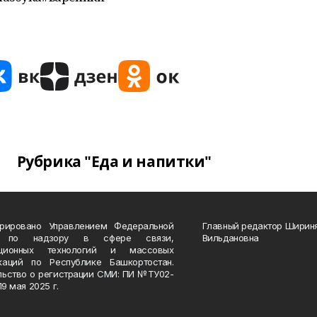
Рубрика "Еда и напитки"
трировано Управлением Федеральной
Главный редактор Ширин
 по надзору в сфере связи,
Вильдановна
ационных технологий и массовых
каций по Республике Башкортостан.
льство о регистрации СМИ: ПИ №ТУ02-
19 мая 2025 г.