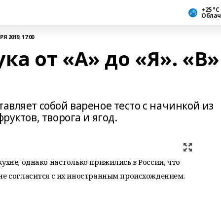
+25 °С
Облач
Я 2019, 17:00
а от «А» до «Я». «В» 
тавляет собой вареное тесто с начинкой из
руктов, творога и ягод.
ухне, однако настолько прижились в России, что
не согласится с их иностранным происхождением.