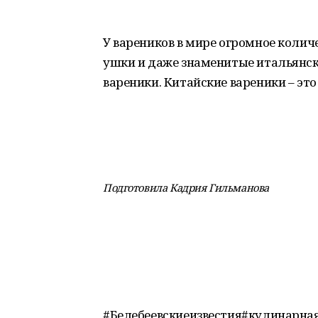
У вареников в мире огромное колич
ушки и даже знаменитые итальянски
вареники. Китайские вареники – это 
Подготовила Кадрия Гильманова
#Белебеевскиеизвестия#кулинарна