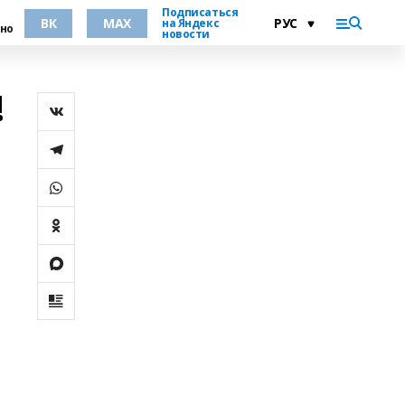
Подписаться
ВК
MAX
на Яндекс
но
новости
!