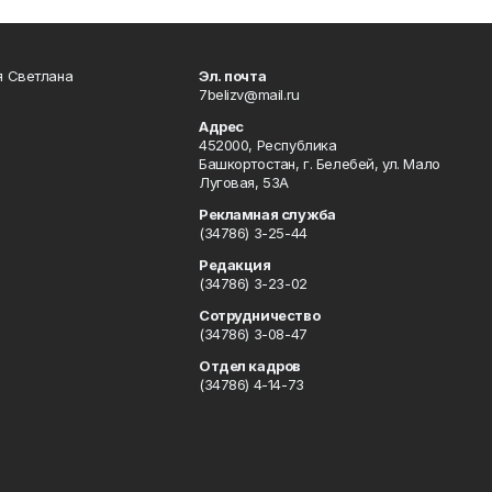
я Светлана
Эл. почта
7belizv@mail.ru
Адрес
452000, Республика
Башкортостан, г. Белебей, ул. Мало
Луговая, 53А
Рекламная служба
(34786) 3-25-44
Редакция
(34786) 3-23-02
Сотрудничество
(34786) 3-08-47
Отдел кадров
(34786) 4-14-73