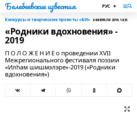
Белебеевские известия
Конкурсы и творческие проекты «БИ»
6 ФЕВРАЛЯ 2019, 14:25
«Родники вдохновения» -
2019
П О Л О Ж Е Н И Е о проведении XVII
Межрегионального фестиваля поэзии
«Илhам шишмэлэре»-2019 («Родники
вдохновения»)