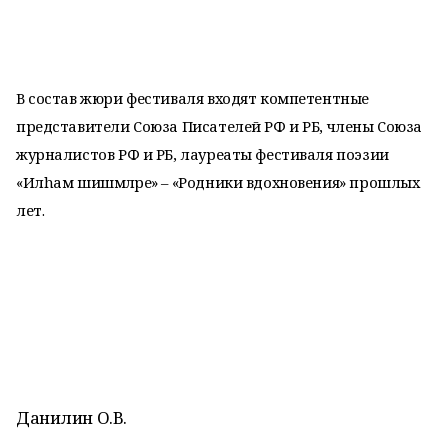
В состав жюри фестиваля входят компетентные
представители Союза Писателей РФ и РБ, члены Союза
журналистов РФ и РБ, лауреаты фестиваля поэзии
«Илhам шишмәләре» – «Родники вдохновения» прошлых
лет.
Данилин О.В.