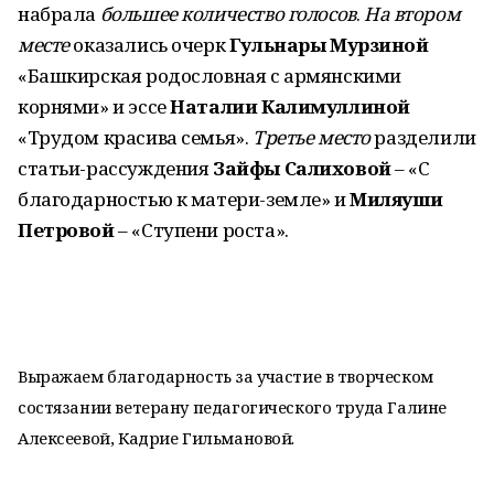
набрала
большее количество голосо
в
.
На втором
месте
оказались очерк
Гульнары Мурзиной
«Башкирская родословная с армянскими
корнями» и эссе
Наталии Калимуллиной
«Трудом красива семья».
Третье место
разделили
статьи-рассуждения
Зайфы Салиховой
– «С
благодарностью к матери-земле» и
Миляуши
Петровой
– «Ступени роста».
Выражаем благодарность за участие в творческом
состязании ветерану педагогического труда Галине
Алексеевой, Кадрие Гильмановой.