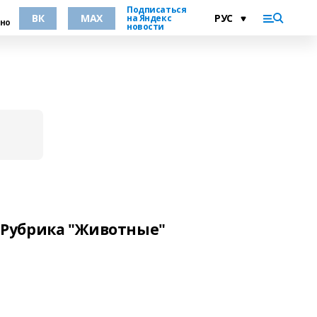
Подписаться
ВК
MAX
на Яндекс
но
новости
Рубрика "Животные"