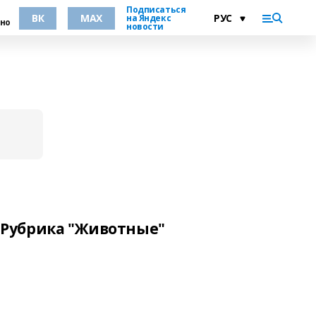
Подписаться
ВК
MAX
на Яндекс
но
новости
Рубрика "Животные"