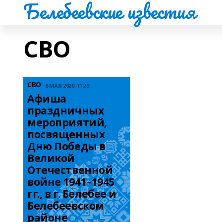
Белебеевские известия
СВО
СВО
6 МАЯ 2020, 11:29
Афиша 
праздничных 
мероприятий, 
посвященных 
Дню Победы в 
Великой 
Отечественной 
войне 1941–1945 
гг., в г. Белебее и 
Белебеевском 
районе