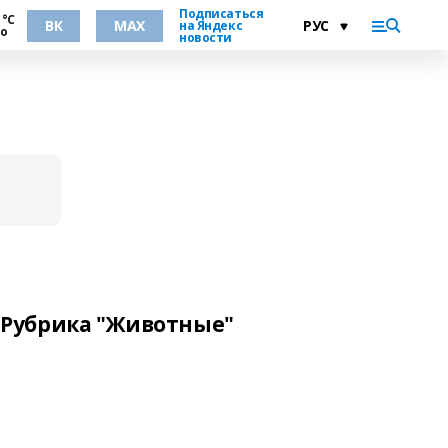
Подписаться
 °С
ВК
MAX
на Яндекс
но
новости
Рубрика "Животные"